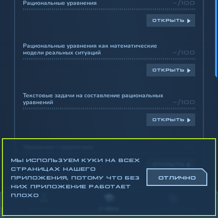
Рациональные уравнения
-/100
ОТКРЫТЬ
Рациональные уравнения как математические
модели реальных ситуаций
-/100
ОТКРЫТЬ
Текстовые задачи на составление рациональных
уравнений
-/100
ОТКРЫТЬ
Уравнения с параметром
-/100
МЫ ИСПОЛЬЗУЕМ КУКИ НА ВСЕХ
ОТКРЫТЬ
СТРАНИЦАХ НАШЕГО
ПРИЛОЖЕНИЯ, ПОТОМУ ЧТО БЕЗ
ОТЛИЧНО
НИХ ПРИЛОЖЕНИЕ РАБОТАЕТ
Биквадратные уравнения
-/100
ПЛОХО
АККАУНТ
УЧЁБА
СТАТИСТИКА
ОТКРЫТЬ