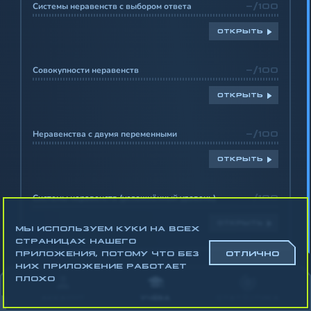
Системы неравенств с выбором ответа
-/100
ОТКРЫТЬ
Совокупности неравенств
-/100
ОТКРЫТЬ
Неравенства с двумя переменными
-/100
ОТКРЫТЬ
Системы неравенств (усложнённый уровень)
-/100
ОТКРЫТЬ
МЫ ИСПОЛЬЗУЕМ КУКИ НА ВСЕХ
СТРАНИЦАХ НАШЕГО
ПРИЛОЖЕНИЯ, ПОТОМУ ЧТО БЕЗ
ОТЛИЧНО
НИХ ПРИЛОЖЕНИЕ РАБОТАЕТ
Математика
ПЛОХО
Алгебра
АККАУНТ
УЧЁБА
СТАТИСТИКА
Геометрия