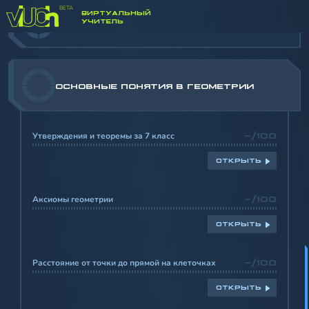
ВИРТУАЛЬНЫЙ
УЧИТЕЛЬ
-
БАЗОВЫЕ ЭЛЕМЕНТЫ ГЕОМЕТРИИ
-
ОСНОВНЫЕ ПОНЯТИЯ В ГЕОМЕТРИИ
Утверждения и теоремы за 7 класс
-/100
ОТКРЫТЬ
Аксиомы геометрии
-/100
ОТКРЫТЬ
Расстояние от точки до прямой на клеточках
-/100
ОТКРЫТЬ