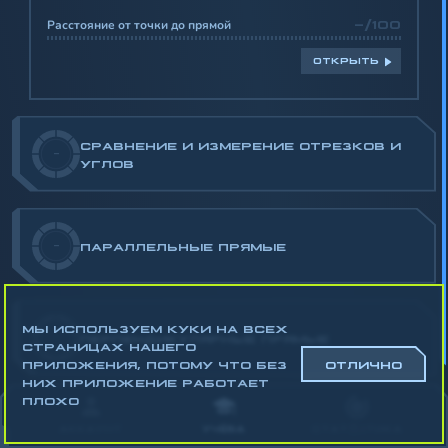
Расстояние от точки до прямой
-/100
ОТКРЫТЬ
СРАВНЕНИЕ И ИЗМЕРЕНИЕ ОТРЕЗКОВ И
-
УГЛОВ
-
ПАРАЛЛЕЛЬНЫЕ ПРЯМЫЕ
МЫ ИСПОЛЬЗУЕМ КУКИ НА ВСЕХ
-
ПЕРПЕНДИКУЛЯРНЫЕ ПРЯМЫЕ
СТРАНИЦАХ НАШЕГО
ПРИЛОЖЕНИЯ, ПОТОМУ ЧТО БЕЗ
ОТЛИЧНО
НИХ ПРИЛОЖЕНИЕ РАБОТАЕТ
Математика
ПЛОХО
Алгебра
АККАУНТ
УЧЁБА
СТАТИСТИКА
Геометрия