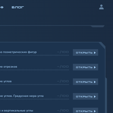
ИФ
БЛОГ
о геометрических фигур
-/100
ОТКРЫТЬ
ие отрезков
-/100
ОТКРЫТЬ
е углов
-/100
ОТКРЫТЬ
е углов. Градусная мера угла
-/100
ОТКРЫТЬ
 и вертикальные углы
-/100
ОТКРЫТЬ