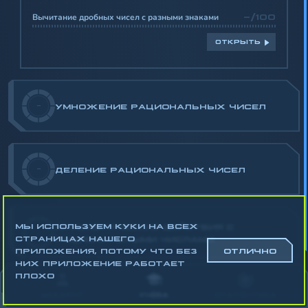
Вычитание дробных чисел с разными знаками
-/100
ОТКРЫТЬ
-
УМНОЖЕНИЕ РАЦИОНАЛЬНЫХ ЧИСЕЛ
-
ДЕЛЕНИЕ РАЦИОНАЛЬНЫХ ЧИСЕЛ
МЫ ИСПОЛЬЗУЕМ КУКИ НА ВСЕХ
АРИФМЕТИЧЕСКИЕ ДЕЙСТВИЯ С
-
СТРАНИЦАХ НАШЕГО
РАЦИОНАЛЬНЫМИ ЧИСЛАМИ
ПРИЛОЖЕНИЯ, ПОТОМУ ЧТО БЕЗ
ОТЛИЧНО
НИХ ПРИЛОЖЕНИЕ РАБОТАЕТ
Математика
ПЛОХО
Алгебра
АККАУНТ
УЧЁБА
СТАТИСТИКА
Геометрия