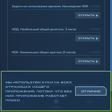
Задачи на согласование времени. Нахождение НОК
-/100
ОТКРЫТЬ
НОД. Наибольший общий делитель. 3 числа
-/100
ОТКРЫТЬ
НОК. Наименьшее общее кратное (3 числа)
-/100
ОТКРЫТЬ
МЫ ИСПОЛЬЗУЕМ КУКИ НА ВСЕХ
-
ОТНОШЕНИЯ И ПРОПОРЦИИ. МАСШТАБ
СТРАНИЦАХ НАШЕГО
ПРИЛОЖЕНИЯ, ПОТОМУ ЧТО БЕЗ
ОТЛИЧНО
НИХ ПРИЛОЖЕНИЕ РАБОТАЕТ
Математика
ПЛОХО
Алгебра
АККАУНТ
УЧЁБА
СТАТИСТИКА
Геометрия