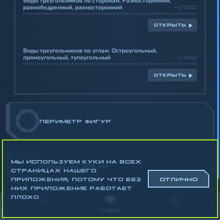
Виды треугольников по сторонам. Разносторонний,
равнобедренный, равносторонний
-/100
ОТКРЫТЬ
Виды треугольников по углам. Остроугольный,
прямоугольный, тупоугольный
-/100
ОТКРЫТЬ
-
ПЕРИМЕТР ФИГУР
МЫ ИСПОЛЬЗУЕМ КУКИ НА ВСЕХ
-
ПЛОЩАДЬ ФИГУР
СТРАНИЦАХ НАШЕГО
ПРИЛОЖЕНИЯ, ПОТОМУ ЧТО БЕЗ
ОТЛИЧНО
НИХ ПРИЛОЖЕНИЕ РАБОТАЕТ
Математика
ПЛОХО
Алгебра
АККАУНТ
УЧЁБА
СТАТИСТИКА
Геометрия