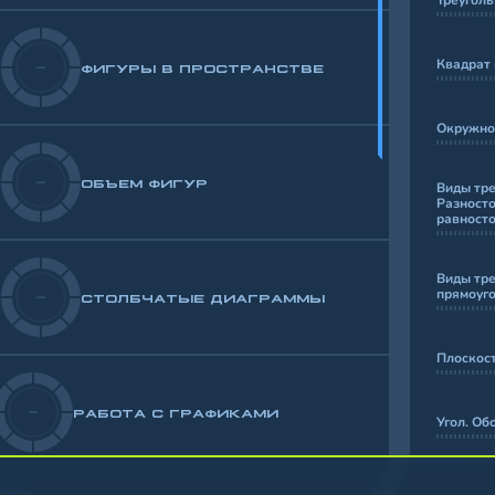
Треугол
Квадрат 
-
ФИГУРЫ В ПРОСТРАНСТВЕ
Окружнос
-
ОБЪЕМ ФИГУР
Виды тре
Разносто
равност
Виды тре
прямоуго
-
СТОЛБЧАТЫЕ ДИАГРАММЫ
Плоскост
-
РАБОТА С ГРАФИКАМИ
Угол. Об
Виды угл