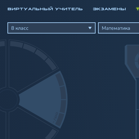
ВИРТУАЛЬНЫЙ УЧИТЕЛЬ
ЭКЗАМЕНЫ
Математика
Алгебра
8 класс
Математика
Геометрия
Геометрические фигуры и диаграммы
Фигуры на плоскости
Столбчатые диаграммы
-/100