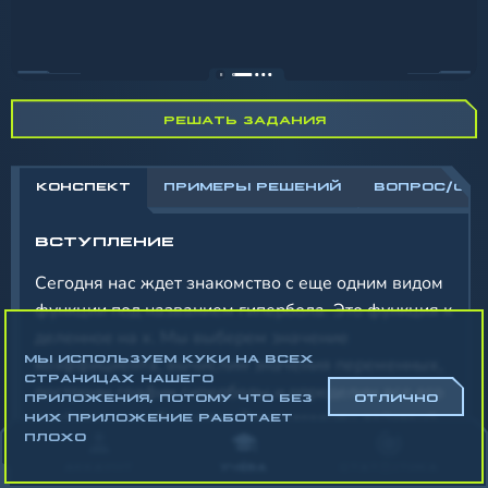
РЕШАТЬ ЗАДАНИЯ
КОНСПЕКТ
ПРИМЕРЫ РЕШЕНИЙ
ВОПРОС/ОТ
ВСТУПЛЕНИЕ
Сегодня нас ждет знакомство с еще одним видом
функции под названием гипербола. Это функция к
деленное на х. Мы выберем значение
МЫ ИСПОЛЬЗУЕМ КУКИ НА ВСЕХ
коэффициента, вычислим значения переменных,
СТРАНИЦАХ НАШЕГО
построим график гиперболы и определим все его
ПРИЛОЖЕНИЯ, ПОТОМУ ЧТО БЕЗ
ОТЛИЧНО
свойства и особенности. Этот алгоритм действий
НИХ ПРИЛОЖЕНИЕ РАБОТАЕТ
ПЛОХО
будет неизменным при изучении графиков
АККАУНТ
УЧЁБА
СТАТИСТИКА
функций. Именно таким образом мы сможем