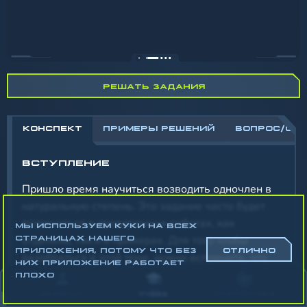
РЕШАТЬ ЗАДАНИЯ
КОНСПЕКТ
ПРИМЕРЫ РЕШЕНИЙ
ВОПРОС/ОТ
ВСТУПЛЕНИЕ
Пришло время научиться возводить одночлен в
натуральную степень. Это задание часто будет
встречаться в проверочных работах, как
МЫ ИСПОЛЬЗУЕМ КУКИ НА ВСЕХ
отдельно, так и в примерах. Для того чтобы
СТРАНИЦАХ НАШЕГО
ПРИЛОЖЕНИЯ, ПОТОМУ ЧТО БЕЗ
ОТЛИЧНО
разобраться в этой теме, нужно вспомнить, что
НИХ ПРИЛОЖЕНИЕ РАБОТАЕТ
такое одночлен и какой алгоритм действий при
ПЛОХО
возведении в натуральную степень. После
АККАУНТ
УЧЁБА
СТАТИСТИКА