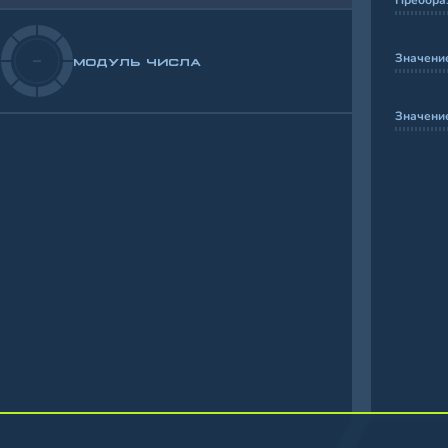
Преобра
Значени
-
МОДУЛЬ ЧИСЛА
Значени