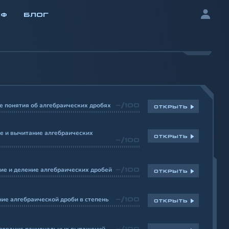
ИФ
БЛОГ
 понятия об алгебраических дробях
-/100
ОТКРЫТЬ
е и вычитание алгебраических
ОТКРЫТЬ
-/100
ие и деление алгебраических дробей
-/100
ОТКРЫТЬ
ие алгебраической дроби в степень
-/100
ОТКРЫТЬ
-/100