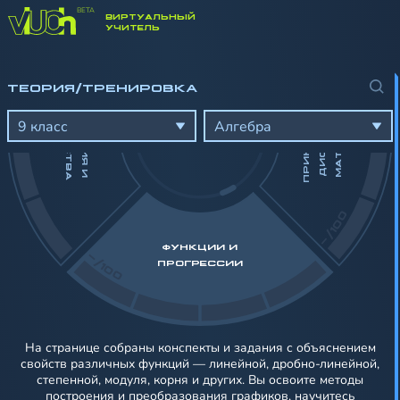
ВИРТУАЛЬНЫЙ
-/100
УЧИТЕЛЬ
ТЕОРИЯ/ТРЕНИРОВКА
П
Р
И
К
Л
А
Д
Н
А
Я
И
Д
И
С
К
Р
Е
Т
Н
А
М
А
Т
Е
М
А
Т
И
К
Н
А
У
Р
А
В
Н
Е
Н
И
Я
И
Е
Р
А
В
Е
Н
С
Т
В
А
Я
9 класс
Алгебра
-/100
ФУНКЦИИ И
-/100
ПРОГРЕССИИ
На странице собраны конспекты и задания с объяснением
свойств различных функций — линейной, дробно‑линейной,
степенной, модуля, корня и других. Вы освоите методы
построения и преобразования графиков, научитесь