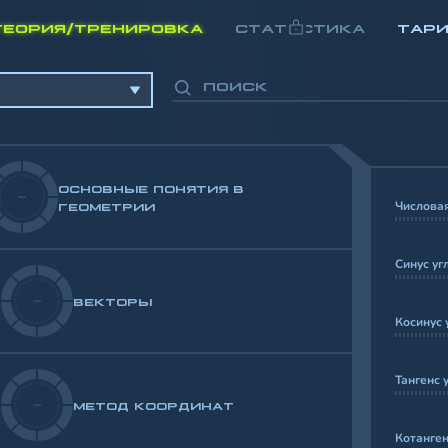
ТЕОРИЯ/ТРЕНИРОВКА
СТАТИСТИКА
ТАР
ОСНОВНЫЕ ПОНЯТИЯ В
-
Числовая
ГЕОМЕТРИИ
Синус уг
-
ВЕКТОРЫ
Косинус 
Тангенс 
-
МЕТОД КООРДИНАТ
Котанген