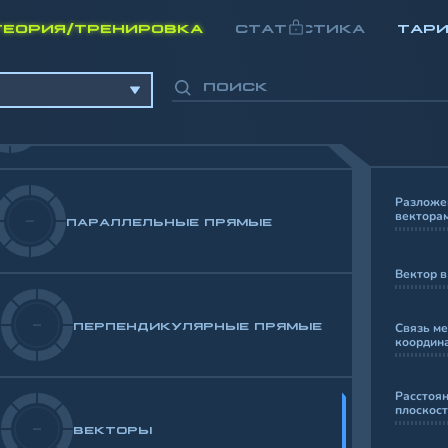
ОСНОВНЫЕ ПОНЯТИЯ В
-
ГЕОМЕТРИИ
ТЕОРИЯ/ТРЕНИРОВКА
СТАТИСТИКА
ТАР
СРАВНЕНИЕ И ИЗМЕРЕНИЕ
-
ОТРЕЗКОВ И УГЛОВ
Разложе
вектора
-
ПАРАЛЛЕЛЬНЫЕ ПРЯМЫЕ
Вектор в
-
ПЕРПЕНДИКУЛЯРНЫЕ ПРЯМЫЕ
Связь ме
координа
Расстоян
плоскост
-
ВЕКТОРЫ