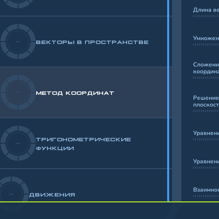
Длина ве
Умножени
-
ВЕКТОРЫ В ПРОСТРАНСТВЕ
Сложение
координ
-
МЕТОД КООРДИНАТ
Решение 
плоскос
Уравнени
ТРИГОНОМЕТРИЧЕСКИЕ
-
ФУНКЦИИ
Уравнени
Взаимно
-
ДВИЖЕНИЯ
Задачи 