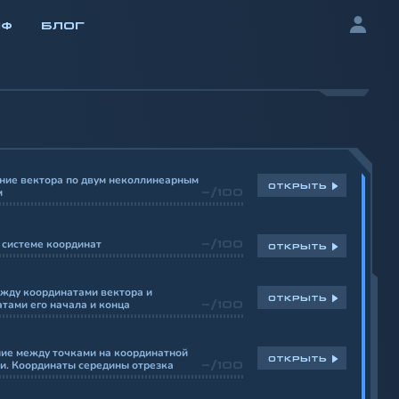
ИФ
БЛОГ
ние вектора по двум неколлинеарным
ОТКРЫТЬ
м
-/100
 системе координат
-/100
ОТКРЫТЬ
жду координатами вектора и
ОТКРЫТЬ
тами его начала и конца
-/100
ие между точками на координатной
ОТКРЫТЬ
и. Координаты середины отрезка
-/100