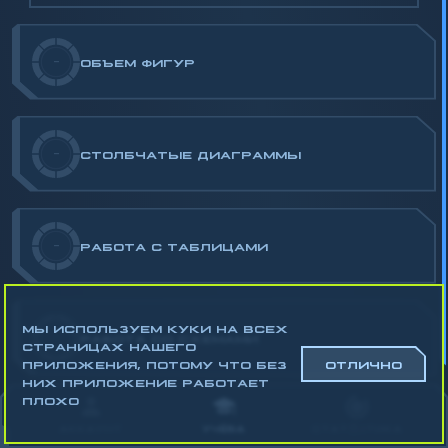
-
ОБЪЕМ ФИГУР
-
СТОЛБЧАТЫЕ ДИАГРАММЫ
-
РАБОТА С ТАБЛИЦАМИ
МЫ ИСПОЛЬЗУЕМ КУКИ НА ВСЕХ
-
РАБОТА СО СХЕМАМИ
СТРАНИЦАХ НАШЕГО
ПРИЛОЖЕНИЯ, ПОТОМУ ЧТО БЕЗ
ОТЛИЧНО
НИХ ПРИЛОЖЕНИЕ РАБОТАЕТ
Математика
ПЛОХО
Алгебра
АККАУНТ
УЧЁБА
СТАТИСТИКА
Геометрия