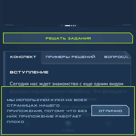
РЕШАТЬ ЗАДАНИЯ
КОНСПЕКТ
ПРИМЕРЫ РЕШЕНИЙ
ВОПРОС/ОТ
ВСТУПЛЕНИЕ
Сегодня нас ждет знакомство с еще одним видом
функции под названием гипербола. Это функция к
деленное на х. Мы выберем значение
МЫ ИСПОЛЬЗУЕМ КУКИ НА ВСЕХ
коэффициента, вычислим значения переменных,
СТРАНИЦАХ НАШЕГО
ПРИЛОЖЕНИЯ, ПОТОМУ ЧТО БЕЗ
ОТЛИЧНО
построим график гиперболы и определим все его
НИХ ПРИЛОЖЕНИЕ РАБОТАЕТ
свойства и особенности. Этот алгоритм действий
ПЛОХО
будет неизменным при изучении графиков
АККАУНТ
УЧЁБА
СТАТИСТИКА