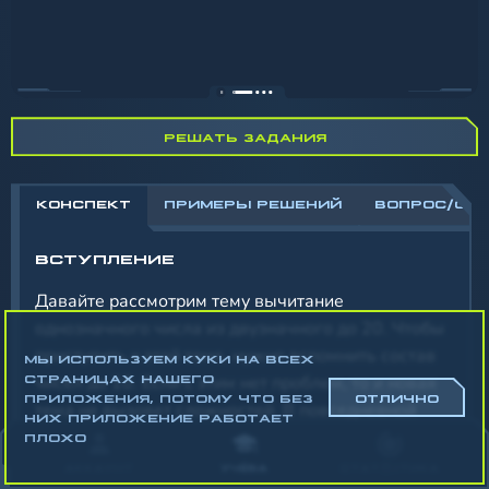
РЕШАТЬ ЗАДАНИЯ
КОНСПЕКТ
ПРИМЕРЫ РЕШЕНИЙ
ВОПРОС/ОТ
ВСТУПЛЕНИЕ
Давайте рассмотрим тему вычитание
однозначного числа из двузначного до 20. Чтобы
приступить к этой теме, нужно вспомнить состав
МЫ ИСПОЛЬЗУЕМ КУКИ НА ВСЕХ
чисел до 10. Если с этим нет проблем, то и новая
СТРАНИЦАХ НАШЕГО
ПРИЛОЖЕНИЯ, ПОТОМУ ЧТО БЕЗ
ОТЛИЧНО
тема не вызовет сложностей. В повседневной
НИХ ПРИЛОЖЕНИЕ РАБОТАЕТ
жизни мы часто сталкиваемся с такими
ПЛОХО
вычитаниями, а это отличный способ тренировать
АККАУНТ
УЧЁБА
СТАТИСТИКА