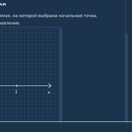
АЯ
рямая, на которой выбрана начальная точка,
равление.
1
x