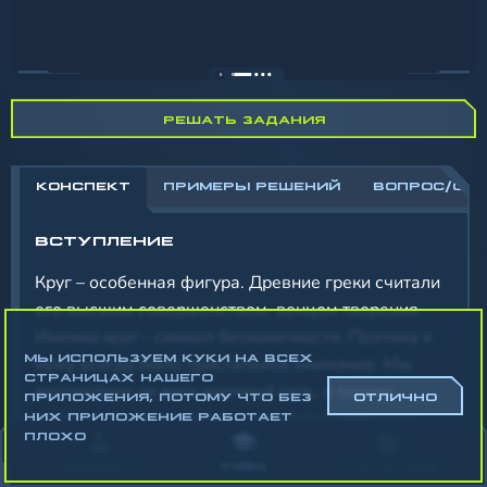
РЕШАТЬ ЗАДАНИЯ
КОНСПЕКТ
ПРИМЕРЫ РЕШЕНИЙ
ВОПРОС/ОТ
ВСТУПЛЕНИЕ
Круг – особенная фигура. Древние греки считали
его высшим совершенством, венцом творения.
Именно круг - символ бесконечности. Поэтому к
МЫ ИСПОЛЬЗУЕМ КУКИ НА ВСЕХ
нему всегда было пристальное внимание. Мы
СТРАНИЦАХ НАШЕГО
рассмотрим не весь научный путь, а только
ПРИЛОЖЕНИЯ, ПОТОМУ ЧТО БЕЗ
ОТЛИЧНО
результаты труда великих ученых и запомним
НИХ ПРИЛОЖЕНИЕ РАБОТАЕТ
ПЛОХО
формулы, которые они вывели для вычисления
АККАУНТ
УЧЁБА
СТАТИСТИКА
площади круга. Как найти площадь круга зная