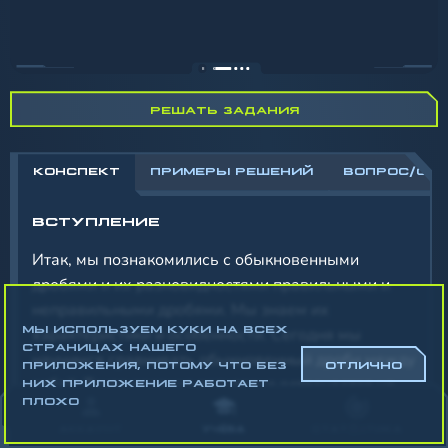
РЕШАТЬ ЗАДАНИЯ
КОНСПЕКТ
ПРИМЕРЫ РЕШЕНИЙ
ВОПРОС/ОТ
ВСТУПЛЕНИЕ
Итак, мы познакомились с обыкновенными
дробями и их разновидностями правильными и
неправильными дробями. Мы знаем их
МЫ ИСПОЛЬЗУЕМ КУКИ НА ВСЕХ
характеристики и особенности. Сегодня мы
СТРАНИЦАХ НАШЕГО
научимся сравнивать обыкновенный дроби между
ПРИЛОЖЕНИЯ, ПОТОМУ ЧТО БЕЗ
ОТЛИЧНО
собой. Такое задание регулярно встречается на
НИХ ПРИЛОЖЕНИЕ РАБОТАЕТ
ПЛОХО
проверочных и самостоятельных работах. Оно
АККАУНТ
УЧЁБА
СТАТИСТИКА
часто пугает учеников или вызывает волнение.