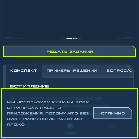
РЕШАТЬ ЗАДАНИЯ
КОНСПЕКТ
ПРИМЕРЫ РЕШЕНИЙ
ВОПРОС/ОТ
ВСТУПЛЕНИЕ
Вы уже знаете геометрическую фигуру –
МЫ ИСПОЛЬЗУЕМ КУКИ НА ВСЕХ
треугольник. В жизни нас окружает много
СТРАНИЦАХ НАШЕГО
предметов похожих на неё. Это косынка,
ПРИЛОЖЕНИЯ, ПОТОМУ ЧТО БЕЗ
ОТЛИЧНО
НИХ ПРИЛОЖЕНИЕ РАБОТАЕТ
сложенная салфетка, праздничный колпачок и
ПЛОХО
другие. Но давайте представим, что у колпачка
АККАУНТ
УЧЁБА
СТАТИСТИКА
стороны разной длины. Тогда он будет криво