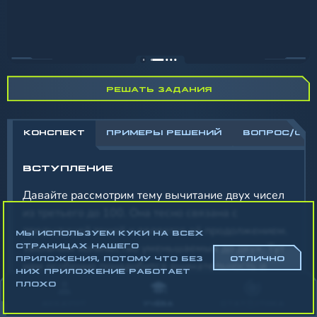
РЕШАТЬ ЗАДАНИЯ
КОНСПЕКТ
ПРИМЕРЫ РЕШЕНИЙ
ВОПРОС/ОТ
ВСТУПЛЕНИЕ
Давайте рассмотрим тему вычитание двух чисел
из третьего до 100. Она тесно связана с
предыдущей темой и является её продолжением.
МЫ ИСПОЛЬЗУЕМ КУКИ НА ВСЕХ
Увеличим количество уменьшаемых до двух. Тут
СТРАНИЦАХ НАШЕГО
ПРИЛОЖЕНИЯ, ПОТОМУ ЧТО БЕЗ
ОТЛИЧНО
нам особенно понадобится внимательность и
НИХ ПРИЛОЖЕНИЕ РАБОТАЕТ
сообразительность. Посмотреть внимательно на
ПЛОХО
пример, заметить, какое число нужно вычесть
АККАУНТ
УЧЁБА
СТАТИСТИКА