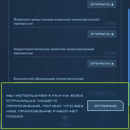
ОТКРЫТЬ
Формула суммы членов конечной геометрической
прогрессии
-/100
ОТКРЫТЬ
Характеристическое свойство геометрической
прогрессии
-/100
ОТКРЫТЬ
Бесконечно убывающая геометрическая
прогрессия
-/100
ОТКРЫТЬ
МЫ ИСПОЛЬЗУЕМ КУКИ НА ВСЕХ
СТРАНИЦАХ НАШЕГО
ПРИЛОЖЕНИЯ, ПОТОМУ ЧТО БЕЗ
ОТЛИЧНО
НИХ ПРИЛОЖЕНИЕ РАБОТАЕТ
Математика
ПЛОХО
Алгебра
АККАУНТ
УЧЁБА
СТАТИСТИКА
Геометрия