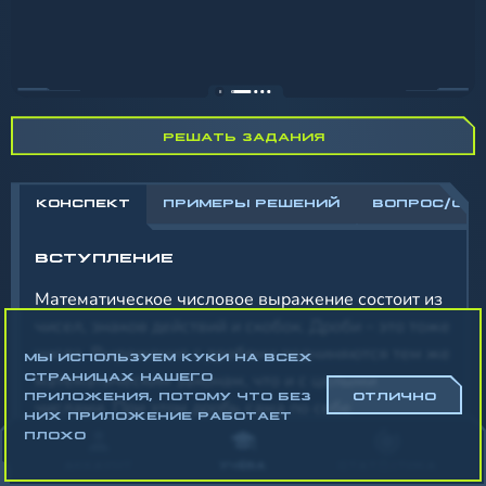
РЕШАТЬ ЗАДАНИЯ
КОНСПЕКТ
ПРИМЕРЫ РЕШЕНИЙ
ВОПРОС/ОТ
ВСТУПЛЕНИЕ
Математическое числовое выражение состоит из
чисел, знаков действий и скобок. Дроби – это тоже
числа. Выражения с дробями
подчиняются тем же
МЫ ИСПОЛЬЗУЕМ КУКИ НА ВСЕХ
математическим законам, что и с целыми
СТРАНИЦАХ НАШЕГО
ПРИЛОЖЕНИЯ, ПОТОМУ ЧТО БЕЗ
ОТЛИЧНО
числами. При этом дробь сама по себе
НИХ ПРИЛОЖЕНИЕ РАБОТАЕТ
представ
ляет частное двух чисел. Но можно
ПЛОХО
представить
в виде дроби и частное двух
АККАУНТ
УЧЁБА
СТАТИСТИКА