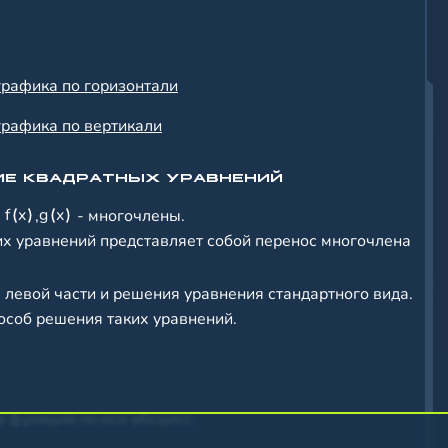
 графика по горизонтали
 графика по вертикали
НИЕ КВАДРАТНЫХ УРАВНЕНИЙ
f
x
g
x
е
,
- многочлены.
их уравнений представляет собой перенос многочлена
 левой части и решения уравнения стандартного вида.
особ решения таких уравнений.
 функций по оси абсцисс.