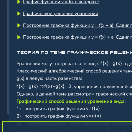
График функции y = kx в квадрате
Графическое решение уравнений
Построение графика функции y = f(x + a). Сдвиг
Построение графика функции y = f(x) + a. Сдвиг
ТЕОРИЯ ПО ТЕМЕ ГРАФИЧЕСКОЕ РЕШЕ
f
x
=
g
x
Уравнения могут встречаться в виде:
, гд
Классический алгебраический способ решения так
g(x) в левую часть равенства:
f
x
=
g
x
f
x
-
g
x
=
0
, упрощения получившейся
Однако, в данной теме рассмотрим графический сп
Графический способ решения уравнения вида
:
y
=
f
x
1)
построить график функции
,
y
=
g
x
2)
построить график функции
3)
найти координаты точек пересечения графиков
2