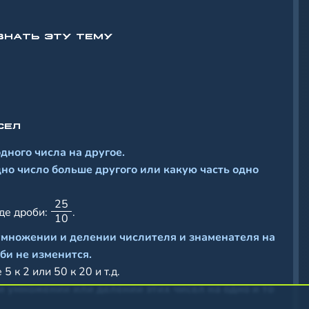
ЗНАТЬ ЭТУ ТЕМУ
СЕЛ
одного числа на другое.
дно число больше другого или какую часть одно
2
5
де дроби:
.
1
0
умножении и делении числителя и знаменателя на
би не изменится.
 к 2 или 50 к 20 и т.д.
и умножении или делении этих чисел на одно и то