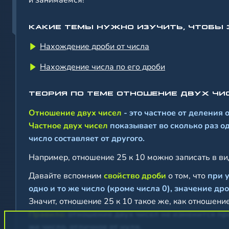
и занимаемся!
КАКИЕ ТЕМЫ НУЖНО ИЗУЧИТЬ, ЧТОБЫ 
Нахождение дроби от числа
Нахождение числа по его дроби
ТЕОРИЯ ПО ТЕМЕ ОТНОШЕНИЕ ДВУХ ЧИ
Отношение двух чисел
- это частное от деления 
Частное двух чисел
показывает во сколько раз о
число составляет от другого.
Например, отношение 25 к 10 можно записать в ви
Давайте вспомним
свойство дроби
о том, что
при 
одно и то же число
(кроме числа 0),
значение дро
Значит, отношение 25 к 10 такое же, как отношение 5
Правило
:
отношение двух чисел не изменится пр
же число, отличное от нуля.