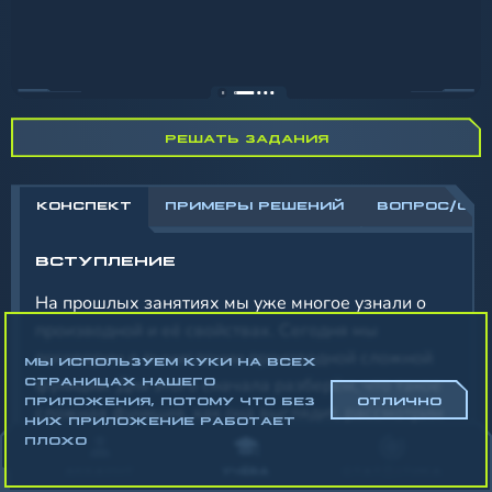
РЕШАТЬ ЗАДАНИЯ
КОНСПЕКТ
ПРИМЕРЫ РЕШЕНИЙ
ВОПРОС/ОТ
ВСТУПЛЕНИЕ
На прошлых занятиях мы уже многое узнали о
производной и её свойствах. Сегодня мы
поговорим о вычислении производной сложной
МЫ ИСПОЛЬЗУЕМ КУКИ НА ВСЕХ
функции. Для этого сначала разберём, что такое
СТРАНИЦАХ НАШЕГО
ПРИЛОЖЕНИЯ, ПОТОМУ ЧТО БЕЗ
ОТЛИЧНО
сложная функция, как она выглядит, рассмотрим
НИХ ПРИЛОЖЕНИЕ РАБОТАЕТ
конкретные примеры сложной функции, а затем
ПЛОХО
выучим определение производной сложной
АККАУНТ
УЧЁБА
СТАТИСТИКА