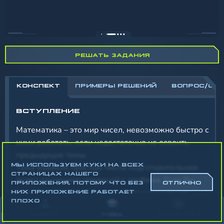
РЕШАТЬ ЗАДАНИЯ
КОНСПЕКТ
ПРИМЕРЫ РЕШЕНИЙ
ВОПРОС/ОТ
ВСТУПЛЕНИЕ
Математика – это мир чисел, невозможно быстро с
ними работать, если недостаточно не освоить
предыдущие темы.
МЫ ИСПОЛЬЗУЕМ КУКИ НА ВСЕХ
Тема взаимно простые числа подготовительная
СТРАНИЦАХ НАШЕГО
перед изучением операций с дробями. Если Вы
ПРИЛОЖЕНИЯ, ПОТОМУ ЧТО БЕЗ
ОТЛИЧНО
хорошо её освоите, то сложение и вычитание
НИХ ПРИЛОЖЕНИЕ РАБОТАЕТ
ПЛОХО
дробей не составит труда.
АККАУНТ
УЧЁБА
СТАТИСТИКА