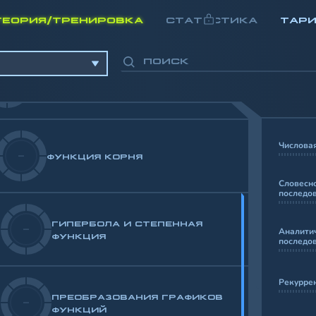
ТЕОРИЯ/ТРЕНИРОВКА
СТАТИСТИКА
ТАР
-
КООРДИНАТЫ
Числова
-
ФУНКЦИЯ КОРНЯ
Словесно
последо
ГИПЕРБОЛА И СТЕПЕННАЯ
-
Аналити
ФУНКЦИЯ
последо
Рекурре
ПРЕОБРАЗОВАНИЯ ГРАФИКОВ
-
ФУНКЦИЙ