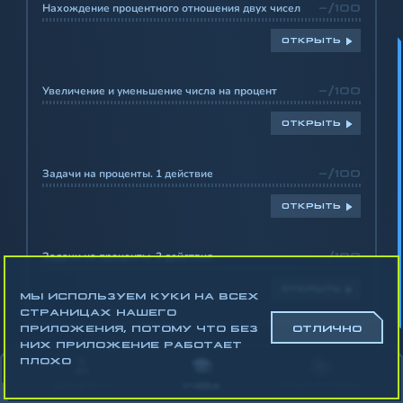
Нахождение процентного отношения двух чисел
-/100
ОТКРЫТЬ
Увеличение и уменьшение числа на процент
-/100
ОТКРЫТЬ
Задачи на проценты. 1 действие
-/100
ОТКРЫТЬ
Задачи на проценты. 2 действия
-/100
ОТКРЫТЬ
МЫ ИСПОЛЬЗУЕМ КУКИ НА ВСЕХ
СТРАНИЦАХ НАШЕГО
ПРИЛОЖЕНИЯ, ПОТОМУ ЧТО БЕЗ
ОТЛИЧНО
НИХ ПРИЛОЖЕНИЕ РАБОТАЕТ
Математика
ПЛОХО
Алгебра
АККАУНТ
УЧЁБА
СТАТИСТИКА
Геометрия