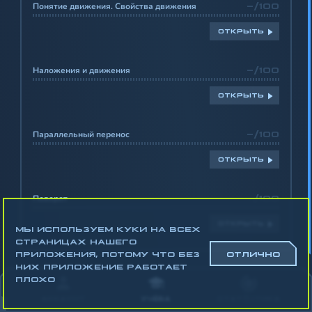
Понятие движения. Свойства движения
-/100
ОТКРЫТЬ
Наложения и движения
-/100
ОТКРЫТЬ
Параллельный перенос
-/100
ОТКРЫТЬ
Поворот
-/100
ОТКРЫТЬ
МЫ ИСПОЛЬЗУЕМ КУКИ НА ВСЕХ
СТРАНИЦАХ НАШЕГО
ПРИЛОЖЕНИЯ, ПОТОМУ ЧТО БЕЗ
ОТЛИЧНО
НИХ ПРИЛОЖЕНИЕ РАБОТАЕТ
Математика
ПЛОХО
Алгебра
АККАУНТ
УЧЁБА
СТАТИСТИКА
Геометрия