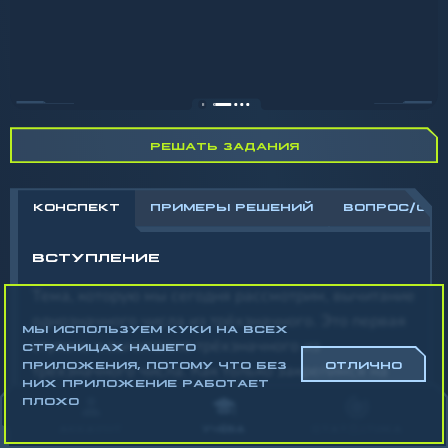
РЕШАТЬ ЗАДАНИЯ
КОНСПЕКТ
ПРИМЕРЫ РЕШЕНИЙ
ВОПРОС/ОТ
ВСТУПЛЕНИЕ
Тема, которую мы сегодня рассмотрим, вычитание
однозначного числа из трёхзначного. Это первая
МЫ ИСПОЛЬЗУЕМ КУКИ НА ВСЕХ
ступень к вычитанию трёхзначного из
СТРАНИЦАХ НАШЕГО
ПРИЛОЖЕНИЯ, ПОТОМУ ЧТО БЕЗ
ОТЛИЧНО
трёхзначного числа. Как только закрепимся на
НИХ ПРИЛОЖЕНИЕ РАБОТАЕТ
первой ступени, смело шагнём дальше. В разделе
ПЛОХО
теория мы детально рассмотрим, почему такого
АККАУНТ
УЧЁБА
СТАТИСТИКА
рода примеры желательно изначально